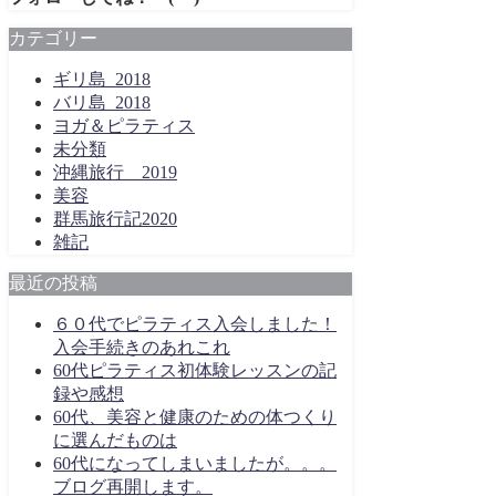
カテゴリー
ギリ島_2018
バリ島_2018
ヨガ＆ピラティス
未分類
沖縄旅行＿2019
美容
群馬旅行記2020
雑記
最近の投稿
６０代でピラティス入会しました！
入会手続きのあれこれ
60代ピラティス初体験レッスンの記
録や感想
60代、美容と健康のための体つくり
に選んだものは
60代になってしまいましたが。。。
ブログ再開します。