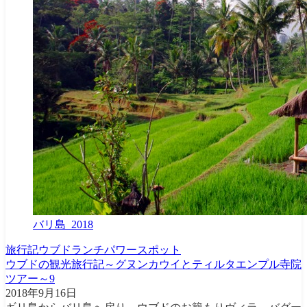
バリ島_2018
旅行記
ウブド
ランチ
パワースポット
ウブドの観光旅行記～グヌンカウイとティルタエンプル寺院
ツアー～9
2018年9月16日