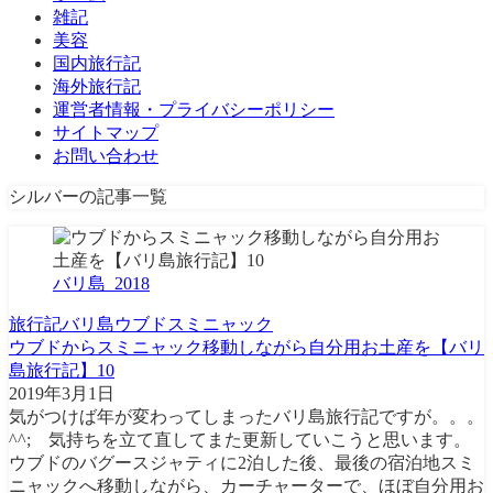
雑記
美容
国内旅行記
海外旅行記
運営者情報・プライバシーポリシー
サイトマップ
お問い合わせ
シルバーの記事一覧
バリ島_2018
旅行記
バリ島
ウブド
スミニャック
ウブドからスミニャック移動しながら自分用お土産を【バリ
島旅行記】10
2019年3月1日
気がつけば年が変わってしまったバリ島旅行記ですが。。。
^^; 気持ちを立て直してまた更新していこうと思います。
ウブドのバグースジャティに2泊した後、最後の宿泊地スミ
ニャックへ移動しながら、カーチャーターで、ほぼ自分用お