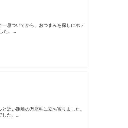
で一息ついてから、おつまみを探しにホテ
。...
ルと近い距離の万座毛に立ち寄りました。
た。...