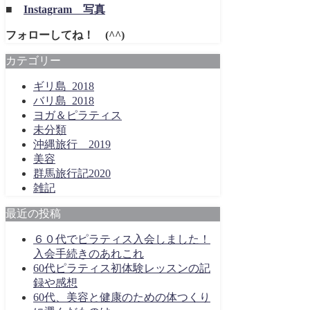
■
Instagram 写真
フォローしてね！ (^^)
カテゴリー
ギリ島_2018
バリ島_2018
ヨガ＆ピラティス
未分類
沖縄旅行＿2019
美容
群馬旅行記2020
雑記
最近の投稿
６０代でピラティス入会しました！
入会手続きのあれこれ
60代ピラティス初体験レッスンの記
録や感想
60代、美容と健康のための体つくり