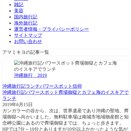
雑記
美容
国内旅行記
海外旅行記
運営者情報・プライバシーポリシー
サイトマップ
お問い合わせ
アマミキヨの記事一覧
沖縄旅行＿2019
沖縄旅行記
ランチ
パワースポット
信仰
沖縄旅行記パワースポット齊場御獄とカフェ海のイスキアで
ランチ
2019年6月15日
ガンガラーの谷から、次は、世界遺産であり沖縄の聖地、齊
場御獄へ向かいました。無料駐車場は南城市地域物産館と知
念岬公園にあるので齊場御獄までは、ちょっと歩きます。
HPでは7分～10分とありますが10分以上かかったような気が