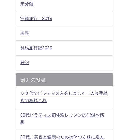
未分類
沖縄旅行＿2019
美容
群馬旅行記2020
雑記
最近の投稿
６０代でピラティス入会しました！入会手続
きのあれこれ
60代ピラティス初体験レッスンの記録や感
想
60代、美容と健康のための体つくりに選ん