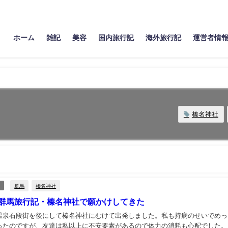
ホーム
雑記
美容
国内旅行記
海外旅行記
運営者情
榛名神社
群馬
榛名神社
の群馬旅行記・榛名神社で願かけしてきた
温泉石段街を後にして榛名神社にむけて出発しました。私も持病のせいでめっ
ったのですが、友達は私以上に不安要素があるので体力の消耗も心配でした。..